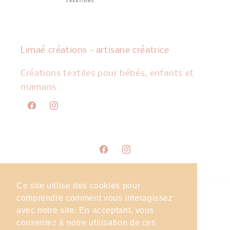
Limaé créations - artisane créatrice
Créations textiles pour bébés, enfants et
mamans
Facebook
Instagram
Facebook
Instagram
Ce site utilise des cookies pour
comprendre comment vous interagissez
Pays/région
avec notre site. En acceptant, vous
France | EUR €
consentez à notre utilisation de ces