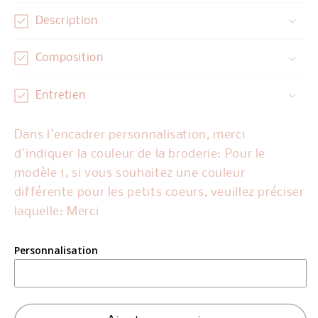
quantité
quantité
de
de
Description
Pochon
Pochon
&quot;
&quot;
Composition
Ma
Ma
première
première
Entretien
tenue
tenue
&quot;
&quot;
Dans l'encadrer personnalisation, merci
d'indiquer la couleur de la broderie: Pour le
modèle 1, si vous souhaitez une couleur
différente pour les petits coeurs, veuillez préciser
laquelle: Merci
Personnalisation