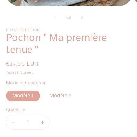
Ou
Ouvrir
le
le
m
média
de
1
/
6
2
1
d
dans
u
une
LIMAÉ CRÉATION
fe
fenêtre
Pochon " Ma première
m
modale
tenue "
Prix
€25,00 EUR
habituel
Taxes incluses.
Modèle du pochon
Modèle 1
Modèle 2
Quantité
Réduire
Augmenter
la
la