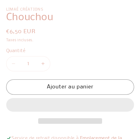
2
d
u
LIMAÉ CRÉATIONS
fe
Chouchou
m
Prix
€6,50 EUR
habituel
Taxes incluses.
Quantité
Réduire
Augmenter
la
la
quantité
quantité
de
de
Ajouter au panier
Chouchou
Chouchou
Service de retrait disponible à
Emplacement de la