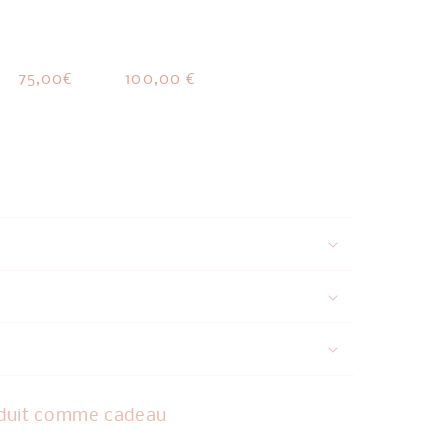
o
n
75,00€
100,00 €
oduit comme cadeau