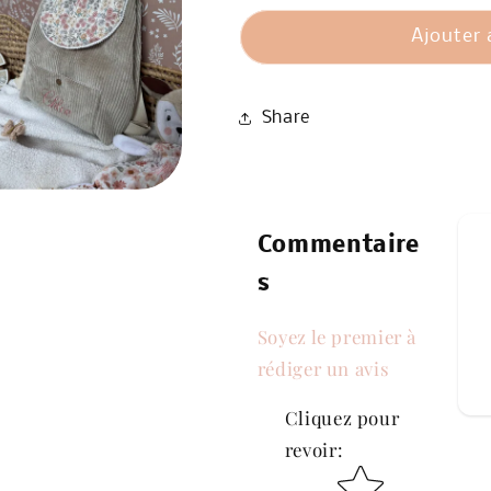
de
Ajouter 
destinataire
de
Share
carte-
cadeau
réduit
Commentaire
s
Soyez le premier à
rédiger un avis
Cliquez pour
revoir
:
Star rating