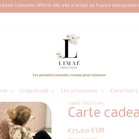
vraison colissimo offerte dès 99€ d'achat en France méropolitai
ur votre première commande avec le code " BIENVENUE10" ( non 
mme
Linge brodé
Les accessoires
Collection 
LIMAÉ CRÉATIONS
Carte cadea
Prix
€25,00 EUR